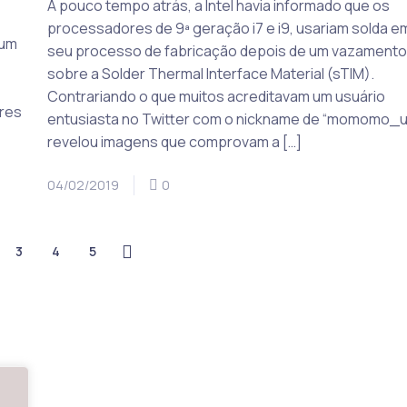
A pouco tempo atrás, a Intel havia informado que os
processadores de 9ª geração i7 e i9, usariam solda e
 um
seu processo de fabricação depois de um vazament
sobre a Solder Thermal Interface Material (sTIM).
Contrariando o que muitos acreditavam um usuário
res
entusiasta no Twitter com o nickname de “momomo_u
revelou imagens que comprovam a […]
04/02/2019
0
3
4
5