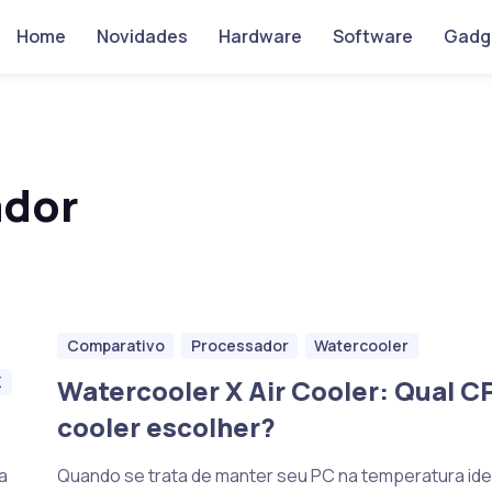
Home
Novidades
Hardware
Software
Gadg
ador
Comparativo
Processador
Watercooler
Z
Watercooler X Air Cooler: Qual C
cooler escolher?
a
Quando se trata de manter seu PC na temperatura idea