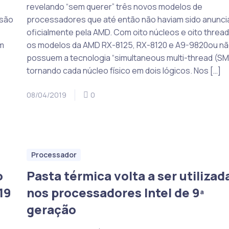
revelando “sem querer” três novos modelos de
 são
processadores que até então não haviam sido anunc
oficialmente pela AMD. Com oito núcleos e oito thread
m
os modelos da AMD RX-8125, RX-8120 e A9-9820ou n
possuem a tecnologia “simultaneous multi-thread (SM
tornando cada núcleo físico em dois lógicos. Nos […]
08/04/2019
0
Processador
o
Pasta térmica volta a ser utilizad
19
nos processadores Intel de 9ª
geração