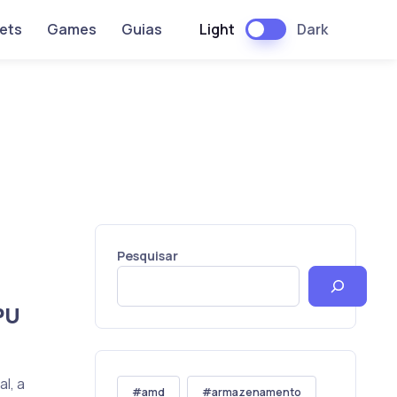
Light
Dark
ets
Games
Guias
Pesquisar
PU
l, a
amd
armazenamento