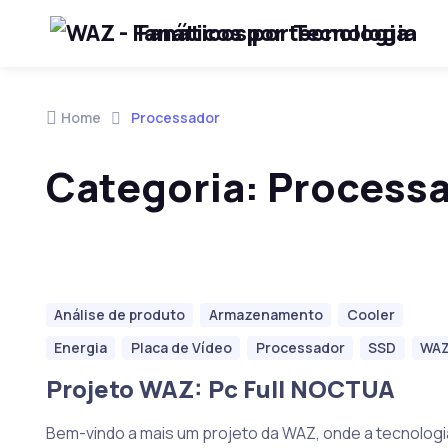
Fanáticos por Tecnologia
Skip to navigation
Skip to content
Home
Processador
Categoria:
Process
Análise de produto
Armazenamento
Cooler
Energia
Placa de Vídeo
Processador
SSD
WA
Projeto WAZ: Pc Full NOCTUA
Bem-vindo a mais um projeto da WAZ, onde a tecnologi