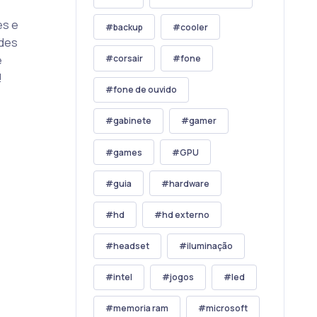
es e
backup
cooler
ades
e
corsair
fone
!
fone de ouvido
gabinete
gamer
games
GPU
guia
hardware
hd
hd externo
headset
iluminação
intel
jogos
led
memoria ram
microsoft