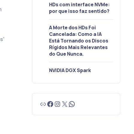
HDs com interface NVMe:
m
por que isso faz sentido?
o
A Morte dos HDs Foi
Cancelada: Como a IA
s”
Está Tornando os Discos
Rígidos Mais Relevantes
do Que Nunca.
NVIDIA DGX Spark
Link
Facebook
Instagram
X
WhatsApp