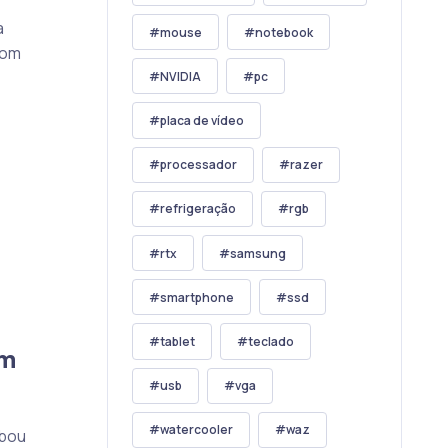
a
mouse
notebook
com
NVIDIA
pc
placa de vídeo
processador
razer
refrigeração
rgb
rtx
samsung
smartphone
ssd
tablet
teclado
em
usb
vga
watercooler
waz
abou