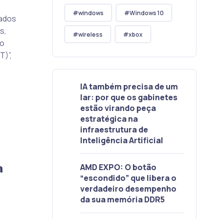
windows
Windows 10
iados
s,
wireless
xbox
ão
T)”,
IA também precisa de um
lar: por que os gabinetes
estão virando peça
estratégica na
infraestrutura de
Inteligência Artificial
a
AMD EXPO: O botão
“escondido” que libera o
verdadeiro desempenho
da sua memória DDR5