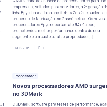
u
A AMD acaba de anunciar os processadores para uso
empresarial, voltados para servidores, a 2ª geração d
9
linha Epyc, baseada na arquitetura Zen 2 de núcleos, 
processo de fabricação em 7 nanômetros. Os novos
processadores Epyc suportam até 64 núcleos,
s
prometendo a melhor performance dentro do seu
segmento e um custo total de propriedade […]
10/08/2019
0
Processador
Novos processadores AMD surg
no 3DMark
PUs
O 3DMark, software para testes de performance, ac