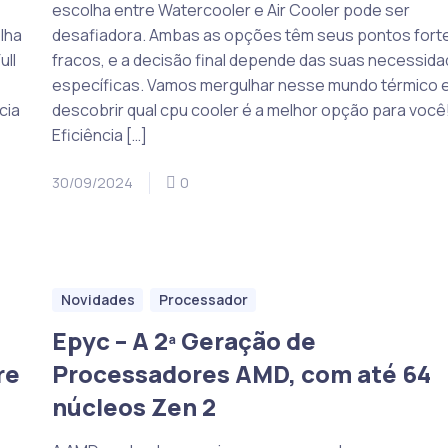
escolha entre Watercooler e Air Cooler pode ser
lha
desafiadora. Ambas as opções têm seus pontos fort
ll
fracos, e a decisão final depende das suas necessid
,
específicas. Vamos mergulhar nesse mundo térmico 
cia
descobrir qual cpu cooler é a melhor opção para você
Eficiência […]
30/09/2024
0
Novidades
Processador
Epyc – A 2ª Geração de
re
Processadores AMD, com até 64
núcleos Zen 2