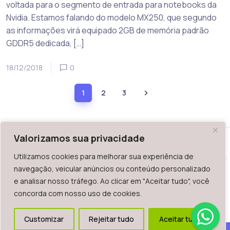
voltada para o segmento de entrada para notebooks da
Nvidia. Estamos falando do modelo MX250, que segundo
as informações virá equipado 2GB de memória padrão
GDDR5 dedicada, […]
18/12/2018
0
1
2
3
Valorizamos sua privacidade
Utilizamos cookies para melhorar sua experiência de
WAZ - Av. do Contorno 2939, lojas 1 a 7, Belo Horizonte, MG -
navegação, veicular anúncios ou conteúdo personalizado
Brasil. CEP: 30.110-013
e analisar nosso tráfego. Ao clicar em "Aceitar tudo", você
Telefone: +55 (31) 2126-6666 | CNPJ: 06.036.939/0001-92
concorda com nosso uso de cookies.
2023.
Todos os direitos reservados. É vetada a reprodução, total
Customizar
Rejeitar tudo
Aceitar tudo
ou parcial deste website.