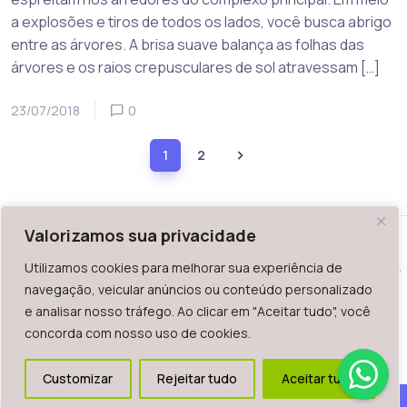
a explosões e tiros de todos os lados, você busca abrigo
entre as árvores. A brisa suave balança as folhas das
árvores e os raios crepusculares de sol atravessam […]
23/07/2018
0
1
2
Valorizamos sua privacidade
Utilizamos cookies para melhorar sua experiência de
WAZ - Av. do Contorno 2939, lojas 1 a 7, Belo Horizonte, MG -
navegação, veicular anúncios ou conteúdo personalizado
Brasil. CEP: 30.110-013
e analisar nosso tráfego. Ao clicar em "Aceitar tudo", você
Telefone: +55 (31) 2126-6666 | CNPJ: 06.036.939/0001-92
concorda com nosso uso de cookies.
2023.
Todos os direitos reservados. É vetada a reprodução, total
Customizar
Rejeitar tudo
Aceitar tudo
ou parcial deste website.
Sidebar