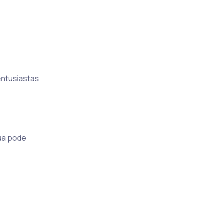
entusiastas
tua pode