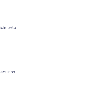
cialmente
eguir as
.