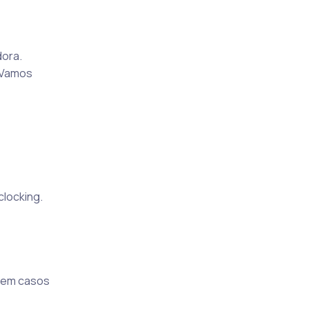
dora.
 Vamos
clocking.
a em casos