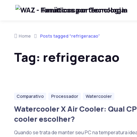
Fanáticos por Tecnologia
Skip to navigation
Skip to content
Home
Posts tagged “refrigeracao”
Tag:
refrigeracao
Comparativo
Processador
Watercooler
Watercooler X Air Cooler: Qual C
cooler escolher?
Quando se trata de manter seu PC na temperatura ideal