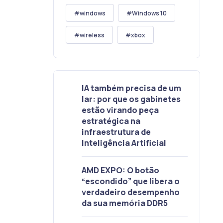
windows
Windows 10
wireless
xbox
IA também precisa de um
lar: por que os gabinetes
estão virando peça
estratégica na
infraestrutura de
Inteligência Artificial
AMD EXPO: O botão
“escondido” que libera o
verdadeiro desempenho
da sua memória DDR5