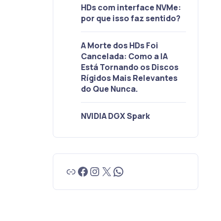
HDs com interface NVMe:
por que isso faz sentido?
A Morte dos HDs Foi
Cancelada: Como a IA
Está Tornando os Discos
Rígidos Mais Relevantes
do Que Nunca.
NVIDIA DGX Spark
Link
Facebook
Instagram
X
WhatsApp