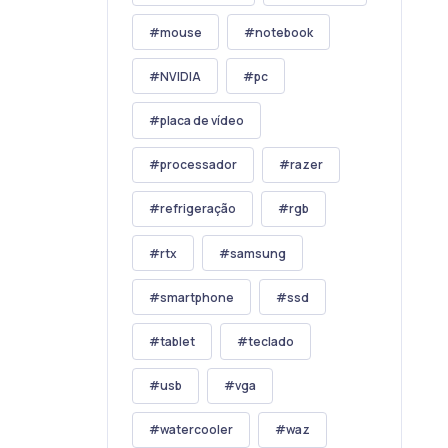
mouse
notebook
NVIDIA
pc
placa de vídeo
processador
razer
refrigeração
rgb
rtx
samsung
smartphone
ssd
tablet
teclado
usb
vga
watercooler
waz