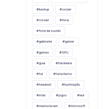
backup
cooler
corsair
fone
fone de ouvido
gabinete
gamer
games
GPU
guia
hardware
hd
hd externo
headset
iluminação
intel
jogos
led
memoria ram
microsoft