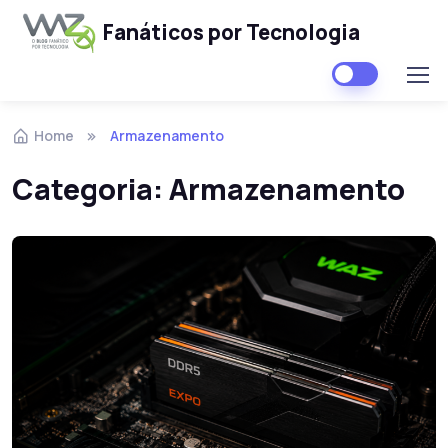
Fanáticos por Tecnologia
Skip to navigation
Skip to content
Home
Armazenamento
Categoria:
Armazenamento