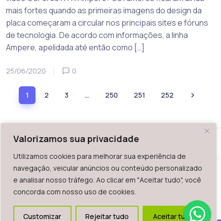
mais fortes quando as primeiras imagens do design da
placa começaram a circular nos principais sites e fóruns
de tecnologia. De acordo com informações, a linha
Ampere, apelidada até então como […]
25/06/2020
0
1
2
3
…
250
251
252
Valorizamos sua privacidade
Utilizamos cookies para melhorar sua experiência de
WAZ - Av. do Contorno 2939, lojas 1 a 7, Belo Horizonte, MG -
navegação, veicular anúncios ou conteúdo personalizado
Brasil. CEP: 30.110-013
e analisar nosso tráfego. Ao clicar em "Aceitar tudo", você
Telefone: +55 (31) 2126-6666 | CNPJ: 06.036.939/0001-92
concorda com nosso uso de cookies.
2023.
Todos os direitos reservados. É vetada a reprodução, total
Customizar
Rejeitar tudo
Aceitar tudo
ou parcial deste website.