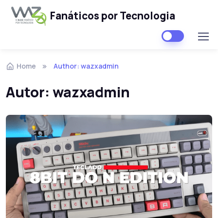
Fanáticos por Tecnologia
Skip to navigation
Skip to content
Home
Author: wazxadmin
Autor:
wazxadmin