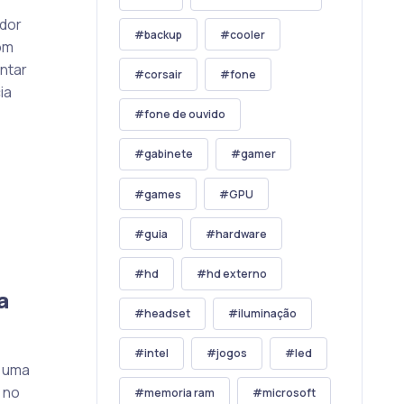
ador
backup
cooler
com
ntar
corsair
fone
ia
fone de ouvido
gabinete
gamer
games
GPU
guia
hardware
hd
hd externo
a
headset
iluminação
intel
jogos
led
é uma
 no
memoria ram
microsoft