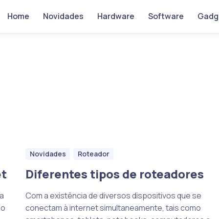
Home
Novidades
Hardware
Software
Gadg
Novidades
Roteador
et
Diferentes tipos de roteadores
na
Com a existência de diversos dispositivos que se
no
conectam à internet simultaneamente, tais como