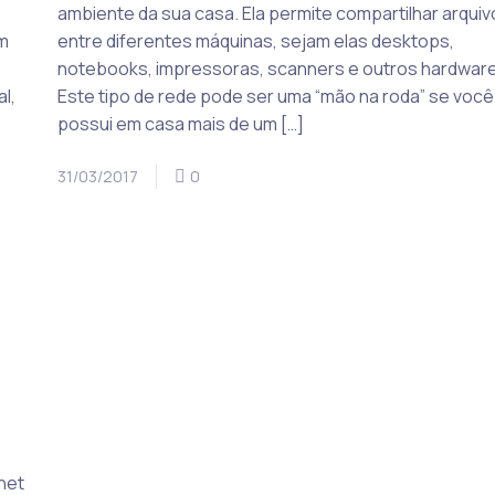
ambiente da sua casa. Ela permite compartilhar arqui
m
entre diferentes máquinas, sejam elas desktops,
notebooks, impressoras, scanners e outros hardwar
l,
Este tipo de rede pode ser uma “mão na roda” se você
possui em casa mais de um […]
31/03/2017
0
rnet