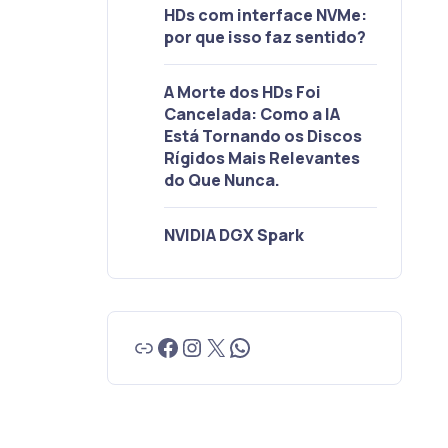
HDs com interface NVMe:
por que isso faz sentido?
A Morte dos HDs Foi
Cancelada: Como a IA
Está Tornando os Discos
Rígidos Mais Relevantes
do Que Nunca.
NVIDIA DGX Spark
Link
Facebook
Instagram
X
WhatsApp