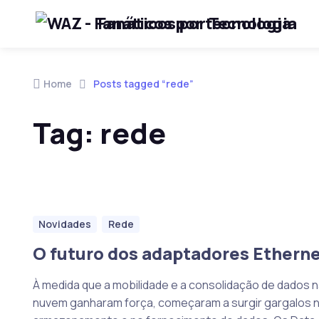
Fanáticos por Tecnologia
Skip to navigation
Skip to content
Home
Posts tagged “rede”
Tag:
rede
Novidades
Rede
O futuro dos adaptadores Ethern
À medida que a mobilidade e a consolidação de dados 
nuvem ganharam força, começaram a surgir gargalos 