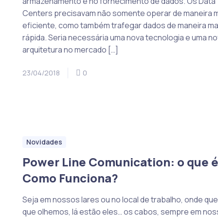
armazenamento e no fornecimento de dados. Os Data
Centers precisavam não somente operar de maneira 
eficiente, como também trafegar dados de maneira ma
rápida. Seria necessária uma nova tecnologia e uma n
arquitetura no mercado […]
23/04/2018
0
Novidades
Power Line Comunication: o que 
Como Funciona?
Seja em nossos lares ou no local de trabalho, onde que
que olhemos, lá estão eles… os cabos, sempre em nos