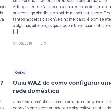
smartphones, tablets, notebooks, computadores e
mais
videogames, se faz necessária a escolha de um rote
is
que consiga distribuir o sinal de maneira eficiente. E 
ova
tantos modelos disponíveis no mercado, é bom se ate
a algumas diferenças que podem beneficiar a eficiênc
[…]
04/02/2018
0
Guias
é?
Guia WAZ de como configurar um
rede doméstica
r
Uma rede doméstica, como o próprio nome já indica, 
so
conexão entre computadores e dispositivos instalada