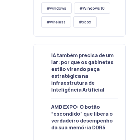
windows
Windows 10
wireless
xbox
IA também precisa de um
lar: por que os gabinetes
estão virando peça
estratégica na
infraestrutura de
Inteligência Artificial
AMD EXPO: O botão
“escondido” que libera o
verdadeiro desempenho
da sua memória DDR5