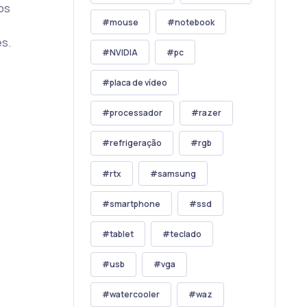
vos
mouse
notebook
es.
NVIDIA
pc
placa de vídeo
processador
razer
refrigeração
rgb
rtx
samsung
smartphone
ssd
tablet
teclado
usb
vga
watercooler
waz