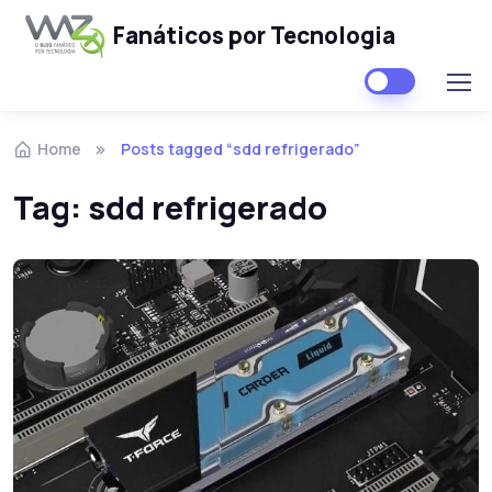
Fanáticos por Tecnologia
Skip to navigation
Skip to content
Home
Posts tagged “sdd refrigerado”
Tag:
sdd refrigerado