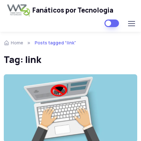
Fanáticos por Tecnologia
Skip to navigation
Skip to content
Home
Posts tagged “link”
Tag:
link