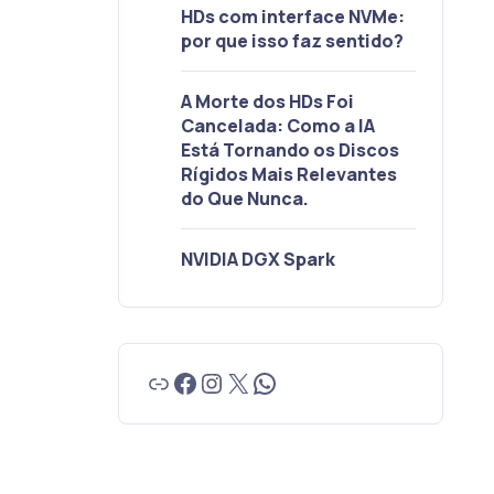
HDs com interface NVMe:
por que isso faz sentido?
A Morte dos HDs Foi
Cancelada: Como a IA
Está Tornando os Discos
Rígidos Mais Relevantes
do Que Nunca.
NVIDIA DGX Spark
Link
Facebook
Instagram
X
WhatsApp