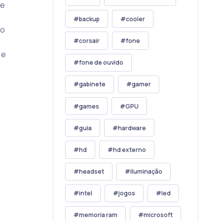
de
backup
cooler
no
corsair
fone
 e
fone de ouvido
gabinete
gamer
games
GPU
guia
hardware
hd
hd externo
headset
iluminação
intel
jogos
led
memoria ram
microsoft