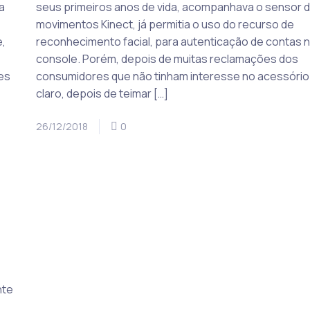
a
seus primeiros anos de vida, acompanhava o sensor 
movimentos Kinect, já permitia o uso do recurso de
,
reconhecimento facial, para autenticação de contas 
console. Porém, depois de muitas reclamações dos
es
consumidores que não tinham interesse no acessório
claro, depois de teimar […]
26/12/2018
0
nte