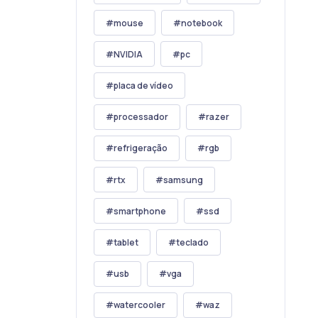
mouse
notebook
NVIDIA
pc
placa de vídeo
processador
razer
refrigeração
rgb
rtx
samsung
smartphone
ssd
tablet
teclado
usb
vga
watercooler
waz