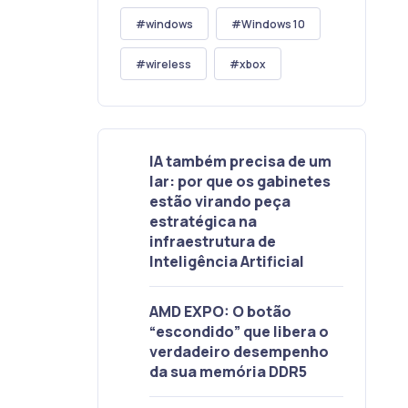
windows
Windows 10
wireless
xbox
IA também precisa de um
lar: por que os gabinetes
estão virando peça
estratégica na
infraestrutura de
Inteligência Artificial
AMD EXPO: O botão
“escondido” que libera o
verdadeiro desempenho
da sua memória DDR5