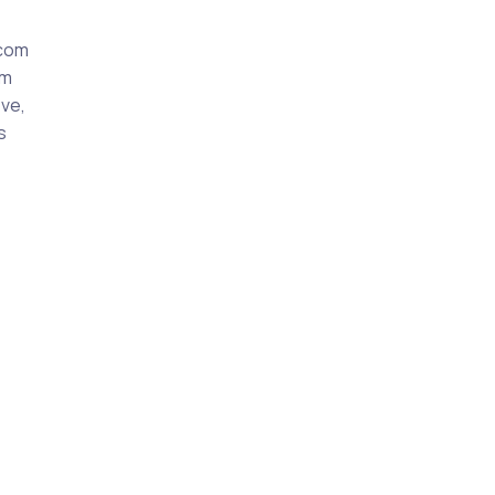
 com
em
ve,
s