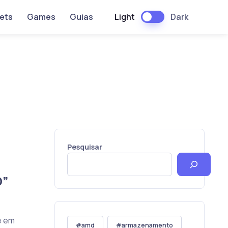
Light
Dark
ets
Games
Guias
Pesquisar
D”
e em
amd
armazenamento