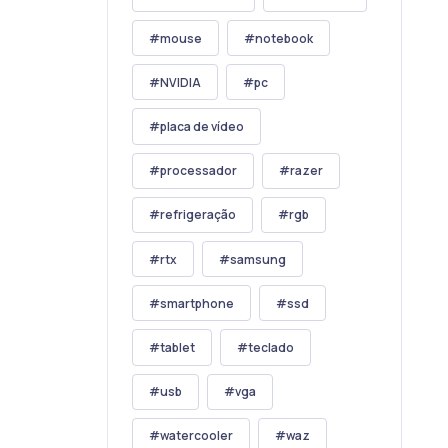
mouse
notebook
NVIDIA
pc
placa de vídeo
processador
razer
refrigeração
rgb
rtx
samsung
smartphone
ssd
tablet
teclado
usb
vga
watercooler
waz