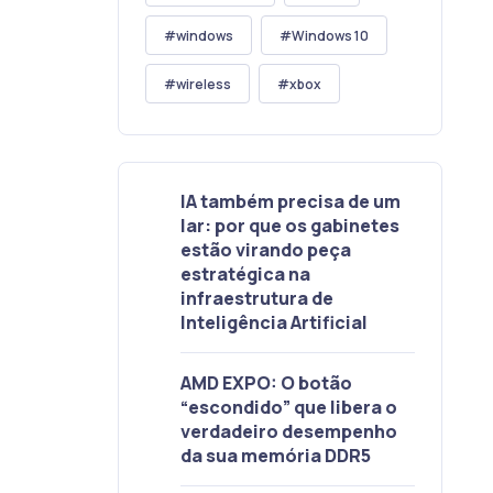
windows
Windows 10
wireless
xbox
IA também precisa de um
lar: por que os gabinetes
estão virando peça
estratégica na
infraestrutura de
Inteligência Artificial
AMD EXPO: O botão
“escondido” que libera o
verdadeiro desempenho
da sua memória DDR5