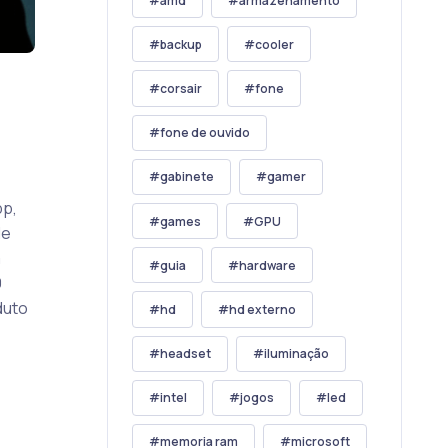
amd
armazenamento
backup
cooler
corsair
fone
fone de ouvido
gabinete
gamer
pp,
games
GPU
de
m
guia
hardware
9
duto
hd
hd externo
headset
iluminação
intel
jogos
led
memoria ram
microsoft