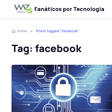
Fanáticos por Tecnologia
Skip to navigation
Skip to content
Home
Posts tagged “facebook”
Tag:
facebook