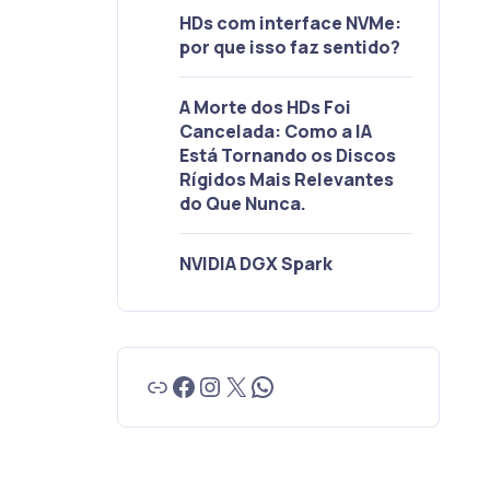
HDs com interface NVMe:
por que isso faz sentido?
A Morte dos HDs Foi
Cancelada: Como a IA
Está Tornando os Discos
Rígidos Mais Relevantes
do Que Nunca.
NVIDIA DGX Spark
Link
Facebook
Instagram
X
WhatsApp