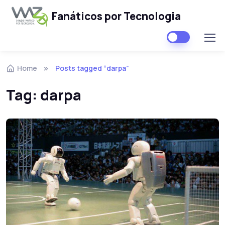
Fanáticos por Tecnologia
Skip to navigation
Skip to content
Home
Posts tagged “darpa”
Tag:
darpa