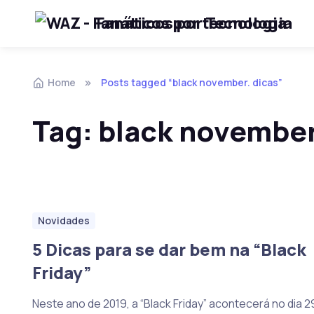
Fanáticos por Tecnologia
Skip to navigation
Skip to content
Home
Posts tagged “black november. dicas”
Tag:
black november
Novidades
5 Dicas para se dar bem na “Black
Friday”
Neste ano de 2019, a “Black Friday” acontecerá no dia 2