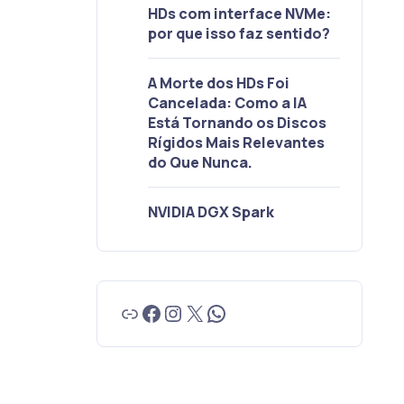
HDs com interface NVMe:
por que isso faz sentido?
A Morte dos HDs Foi
Cancelada: Como a IA
Está Tornando os Discos
Rígidos Mais Relevantes
do Que Nunca.
NVIDIA DGX Spark
Link
Facebook
Instagram
X
WhatsApp