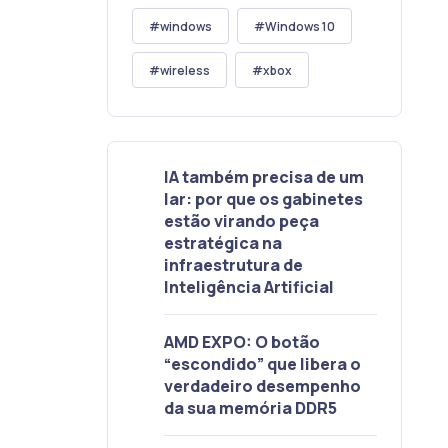
windows
Windows 10
wireless
xbox
IA também precisa de um
lar: por que os gabinetes
estão virando peça
estratégica na
infraestrutura de
Inteligência Artificial
AMD EXPO: O botão
“escondido” que libera o
verdadeiro desempenho
da sua memória DDR5