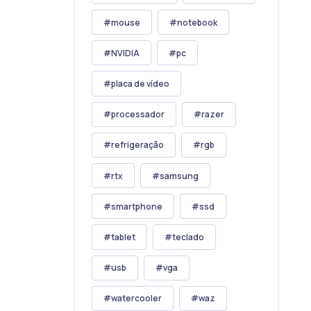
mouse
notebook
NVIDIA
pc
placa de vídeo
processador
razer
refrigeração
rgb
rtx
samsung
smartphone
ssd
tablet
teclado
usb
vga
watercooler
waz