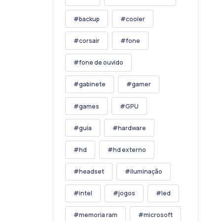
backup
cooler
corsair
fone
fone de ouvido
gabinete
gamer
games
GPU
guia
hardware
hd
hd externo
headset
iluminação
intel
jogos
led
memoria ram
microsoft