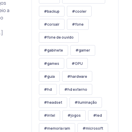
gos
eio a
backup
cooler
go
corsair
fone
…]
fone de ouvido
gabinete
gamer
games
GPU
guia
hardware
hd
hd externo
headset
iluminação
intel
jogos
led
memoria ram
microsoft