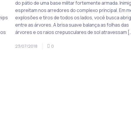
do pátio de uma base militar fortemente armada. Inimi
espreitam nos arredores do complexo principal. Em m
hips
explosões e tiros de todos os lados, você busca abri
entre as árvores. A brisa suave balança as folhas das
dos
árvores e os raios crepusculares de sol atravessam [
23/07/2018
0