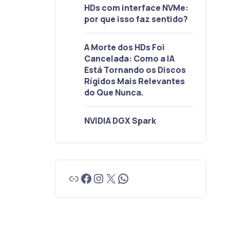
HDs com interface NVMe:
por que isso faz sentido?
A Morte dos HDs Foi
Cancelada: Como a IA
Está Tornando os Discos
Rígidos Mais Relevantes
do Que Nunca.
NVIDIA DGX Spark
Link
Facebook
Instagram
X
WhatsApp