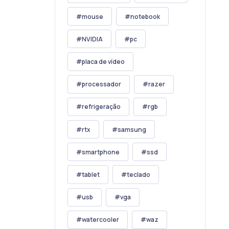
mouse
notebook
NVIDIA
pc
placa de vídeo
processador
razer
refrigeração
rgb
rtx
samsung
smartphone
ssd
tablet
teclado
usb
vga
watercooler
waz