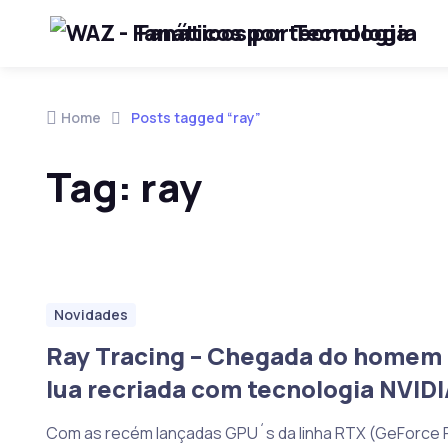
Fanáticos por Tecnologia
Skip to navigation
Skip to content
Home
Posts tagged “ray”
Tag:
ray
Novidades
Ray Tracing – Chegada do homem 
lua recriada com tecnologia NVID
Com as recém lançadas GPU´s da linha RTX (GeForce