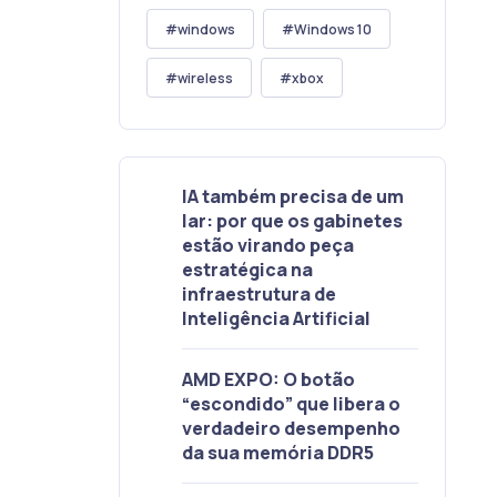
windows
Windows 10
wireless
xbox
IA também precisa de um
lar: por que os gabinetes
estão virando peça
estratégica na
infraestrutura de
Inteligência Artificial
AMD EXPO: O botão
“escondido” que libera o
verdadeiro desempenho
da sua memória DDR5