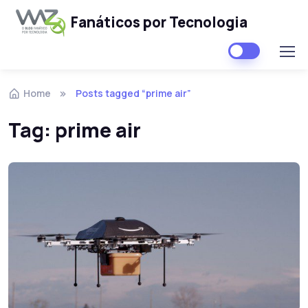
Fanáticos por Tecnologia
Skip to navigation
Skip to content
Home
Posts tagged “prime air”
Tag:
prime air