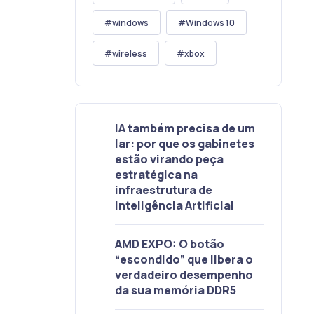
windows
Windows 10
wireless
xbox
IA também precisa de um
lar: por que os gabinetes
estão virando peça
estratégica na
infraestrutura de
Inteligência Artificial
AMD EXPO: O botão
“escondido” que libera o
verdadeiro desempenho
da sua memória DDR5