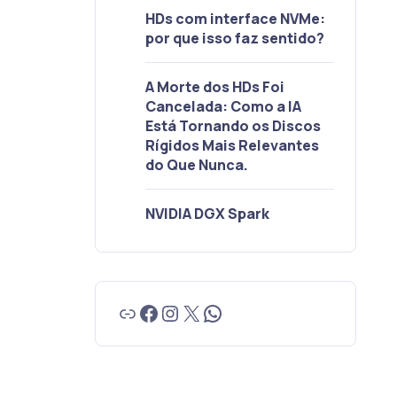
HDs com interface NVMe:
por que isso faz sentido?
A Morte dos HDs Foi
Cancelada: Como a IA
Está Tornando os Discos
Rígidos Mais Relevantes
do Que Nunca.
NVIDIA DGX Spark
Link
Facebook
Instagram
X
WhatsApp