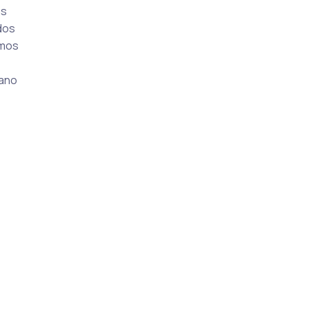
as
dos
rmos
 ano