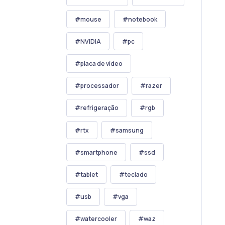
mouse
notebook
NVIDIA
pc
placa de vídeo
processador
razer
refrigeração
rgb
rtx
samsung
smartphone
ssd
tablet
teclado
usb
vga
watercooler
waz