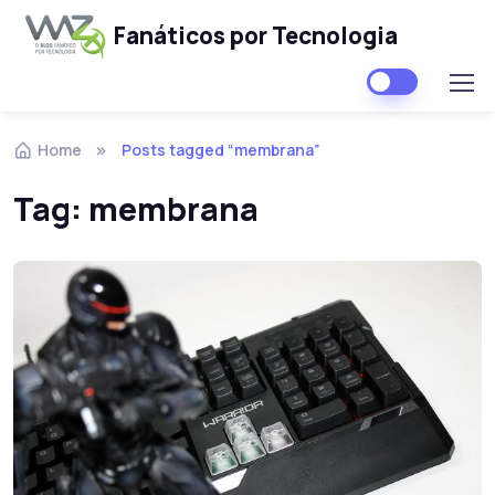
Fanáticos por Tecnologia
Skip to navigation
Skip to content
Home
Posts tagged “membrana”
Tag:
membrana