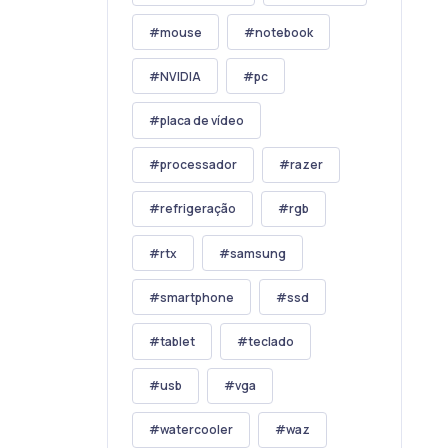
mouse
notebook
NVIDIA
pc
placa de vídeo
processador
razer
refrigeração
rgb
rtx
samsung
smartphone
ssd
tablet
teclado
usb
vga
watercooler
waz