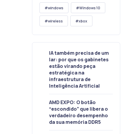
windows
Windows 10
wireless
xbox
IA também precisa de um
lar: por que os gabinetes
estão virando peça
estratégica na
infraestrutura de
Inteligência Artificial
AMD EXPO: O botão
“escondido” que libera o
verdadeiro desempenho
da sua memória DDR5