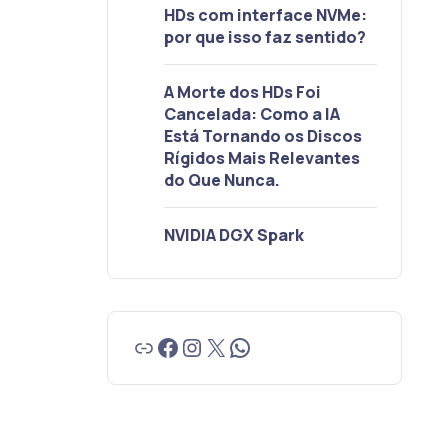
HDs com interface NVMe:
por que isso faz sentido?
A Morte dos HDs Foi
Cancelada: Como a IA
Está Tornando os Discos
Rígidos Mais Relevantes
do Que Nunca.
NVIDIA DGX Spark
Link
Facebook
Instagram
X
WhatsApp