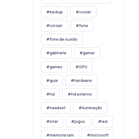
backup
cooler
corsair
fone
fone de ouvido
gabinete
gamer
games
GPU
guia
hardware
hd
hd externo
headset
iluminação
intel
jogos
led
memoria ram
microsoft