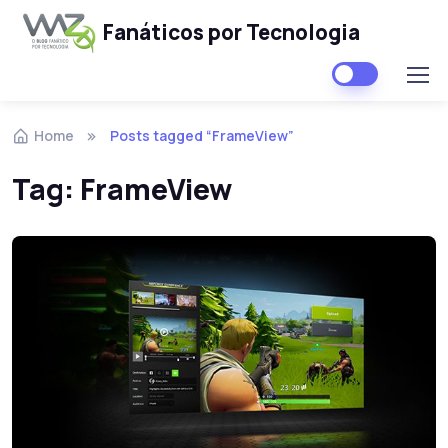
Fanáticos por Tecnologia
Skip to navigation
Skip to content
Home
Posts tagged “FrameView”
Tag:
FrameView