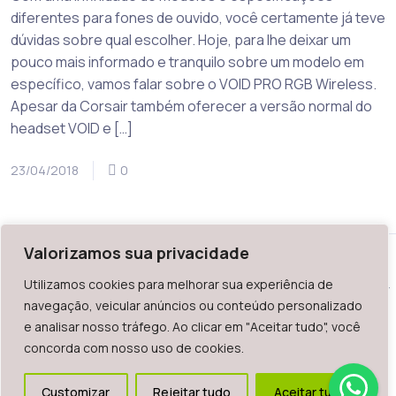
diferentes para fones de ouvido, você certamente já teve
dúvidas sobre qual escolher. Hoje, para lhe deixar um
pouco mais informado e tranquilo sobre um modelo em
específico, vamos falar sobre o VOID PRO RGB Wireless.
Apesar da Corsair também oferecer a versão normal do
headset VOID e […]
23/04/2018
0
Valorizamos sua privacidade
Utilizamos cookies para melhorar sua experiência de
WAZ - Av. do Contorno 2939, lojas 1 a 7, Belo Horizonte, MG -
navegação, veicular anúncios ou conteúdo personalizado
Brasil. CEP: 30.110-013
e analisar nosso tráfego. Ao clicar em "Aceitar tudo", você
Telefone: +55 (31) 2126-6666 | CNPJ: 06.036.939/0001-92
concorda com nosso uso de cookies.
2023.
Todos os direitos reservados. É vetada a reprodução, total
Customizar
Rejeitar tudo
Aceitar tudo