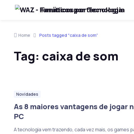
Fanáticos por Tecnologia
Skip to navigation
Skip to content
Home
Posts tagged “caixa de som”
Tag:
caixa de som
Novidades
As 8 maiores vantagens de jogar 
PC
A tecnologia vem trazendo, cada vez mais, os games p