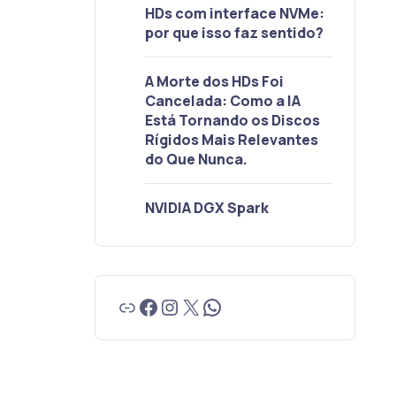
HDs com interface NVMe:
por que isso faz sentido?
A Morte dos HDs Foi
Cancelada: Como a IA
Está Tornando os Discos
Rígidos Mais Relevantes
do Que Nunca.
NVIDIA DGX Spark
Link
Facebook
Instagram
X
WhatsApp