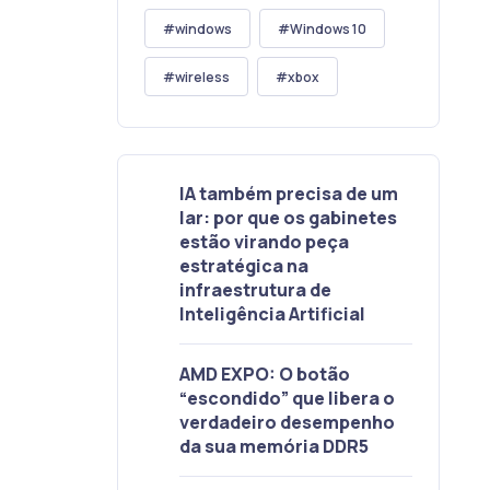
windows
Windows 10
wireless
xbox
IA também precisa de um
lar: por que os gabinetes
estão virando peça
estratégica na
infraestrutura de
Inteligência Artificial
AMD EXPO: O botão
“escondido” que libera o
verdadeiro desempenho
da sua memória DDR5