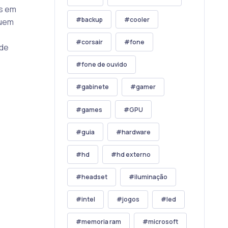
es em
backup
cooler
quem
corsair
fone
 de
fone de ouvido
gabinete
gamer
games
GPU
guia
hardware
hd
hd externo
headset
iluminação
intel
jogos
led
memoria ram
microsoft