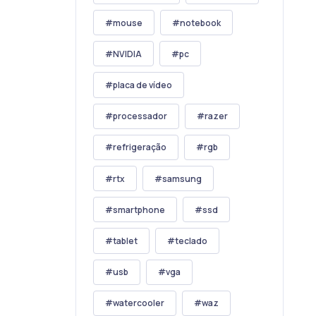
mouse
notebook
NVIDIA
pc
placa de vídeo
processador
razer
refrigeração
rgb
rtx
samsung
smartphone
ssd
tablet
teclado
usb
vga
watercooler
waz