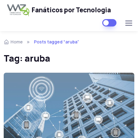
Fanáticos por Tecnologia
Skip to navigation
Skip to content
Home
Posts tagged “aruba”
Tag:
aruba