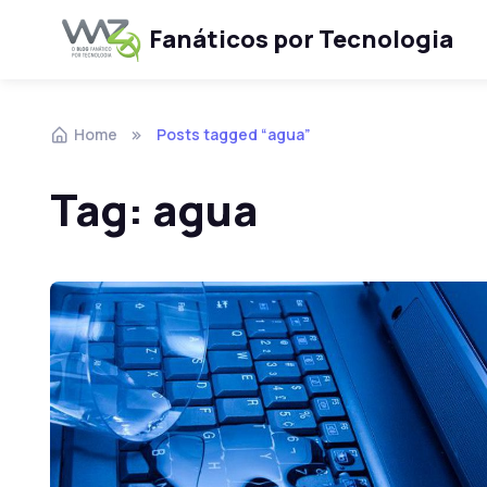
Fanáticos por Tecnologia
Skip to navigation
Skip to content
Home
Posts tagged “agua”
Tag:
agua