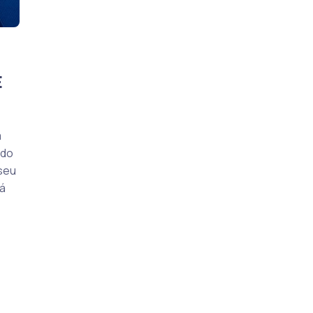
E
m
 do
seu
vá