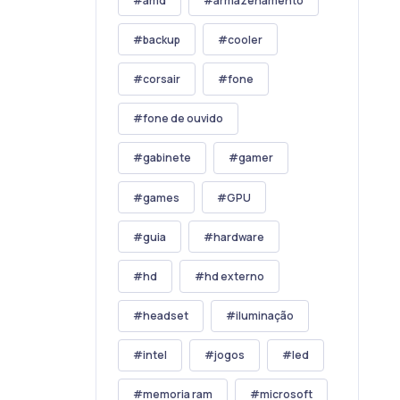
amd
armazenamento
backup
cooler
corsair
fone
fone de ouvido
gabinete
gamer
games
GPU
guia
hardware
hd
hd externo
headset
iluminação
intel
jogos
led
memoria ram
microsoft