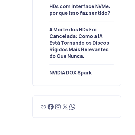
HDs com interface NVMe:
por que isso faz sentido?
A Morte dos HDs Foi
Cancelada: Como a IA
Está Tornando os Discos
Rígidos Mais Relevantes
do Que Nunca.
NVIDIA DGX Spark
Link
Facebook
Instagram
X
WhatsApp