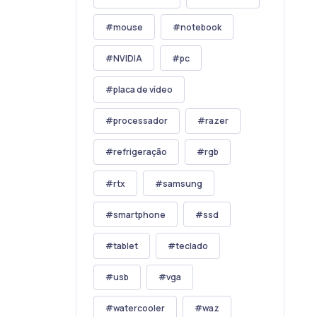
mouse
notebook
NVIDIA
pc
placa de vídeo
processador
razer
refrigeração
rgb
rtx
samsung
smartphone
ssd
tablet
teclado
usb
vga
watercooler
waz