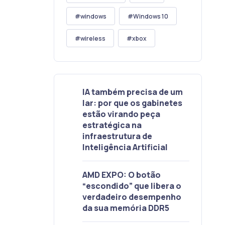
windows
Windows 10
wireless
xbox
IA também precisa de um
lar: por que os gabinetes
estão virando peça
estratégica na
infraestrutura de
Inteligência Artificial
AMD EXPO: O botão
“escondido” que libera o
verdadeiro desempenho
da sua memória DDR5