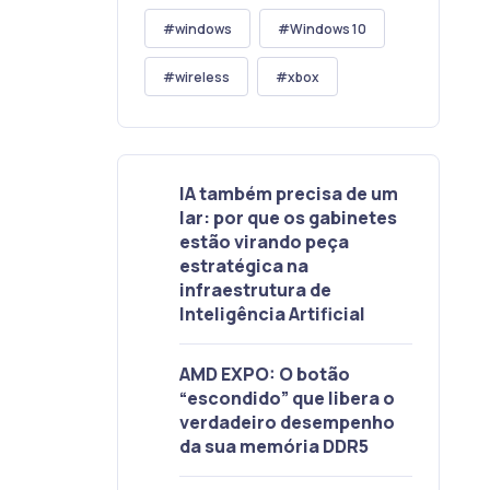
windows
Windows 10
wireless
xbox
IA também precisa de um
lar: por que os gabinetes
estão virando peça
estratégica na
infraestrutura de
Inteligência Artificial
AMD EXPO: O botão
“escondido” que libera o
verdadeiro desempenho
da sua memória DDR5