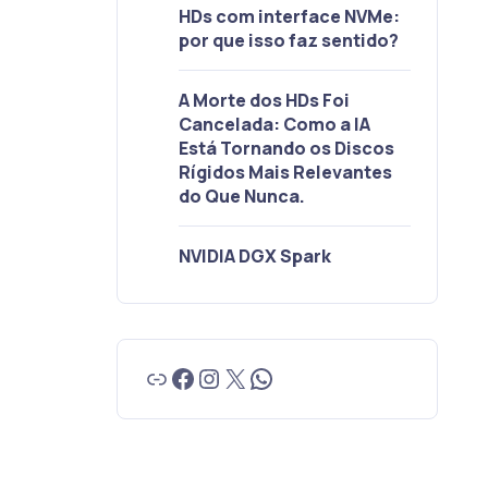
HDs com interface NVMe:
por que isso faz sentido?
A Morte dos HDs Foi
Cancelada: Como a IA
Está Tornando os Discos
Rígidos Mais Relevantes
do Que Nunca.
NVIDIA DGX Spark
Link
Facebook
Instagram
X
WhatsApp