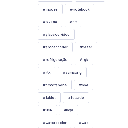
mouse
notebook
NVIDIA
pc
placa de vídeo
processador
razer
refrigeração
rgb
rtx
samsung
smartphone
ssd
tablet
teclado
usb
vga
watercooler
waz