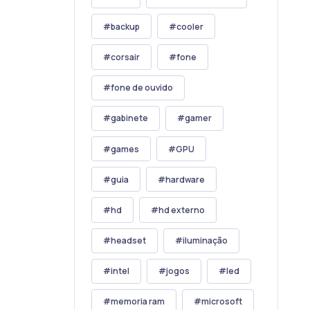
backup
cooler
corsair
fone
fone de ouvido
gabinete
gamer
games
GPU
guia
hardware
hd
hd externo
headset
iluminação
intel
jogos
led
memoria ram
microsoft