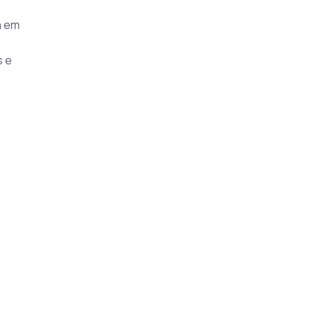
a em
 e