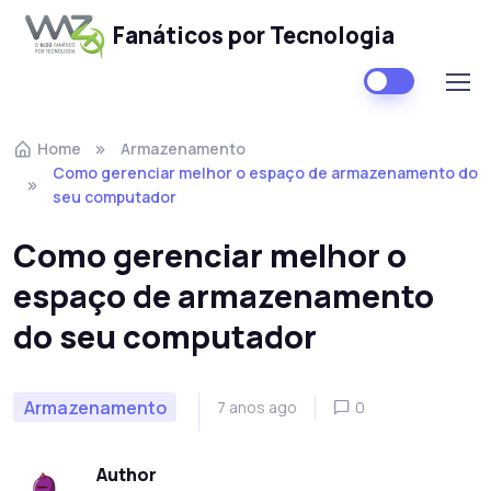
Fanáticos por Tecnologia
Skip to navigation
Skip to content
Home
Armazenamento
Como gerenciar melhor o espaço de armazenamento do
seu computador
Como gerenciar melhor o
espaço de armazenamento
do seu computador
Armazenamento
7 anos ago
0
Author