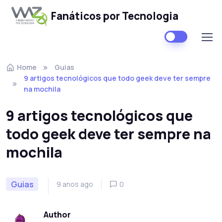
Fanáticos por Tecnologia
Skip to navigation
Skip to content
Home
Guias
9 artigos tecnológicos que todo geek deve ter sempre
na mochila
9 artigos tecnológicos que
todo geek deve ter sempre na
mochila
Guias
9 anos ago
0
Author