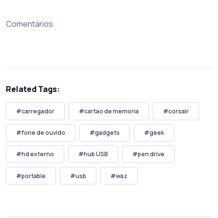
Comentários
Related Tags:
#carregador
#cartao de memoria
#corsair
#fone de ouvido
#gadgets
#geek
#hd externo
#hub USB
#pen drive
#portable
#usb
#waz