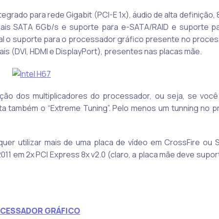
egrado para rede Gigabit (PCI-E 1x), áudio de alta definição, 
anais SATA 6Gb/s e suporte para e-SATA/RAID e suporte pa
ial o suporte para o processador gráfico presente no proce
is (DVI, HDMI e DisplayPort), presentes nas placas mãe.
ação dos multiplicadores do processador, ou seja, se você
orta também o “Extreme Tuning”. Pelo menos um tunning no 
er utilizar mais de uma placa de vídeo em CrossFire ou SL
2011 em 2x PCI Express 8x v2.0 (claro, a placa mãe deve sup
CESSADOR GRÁFICO