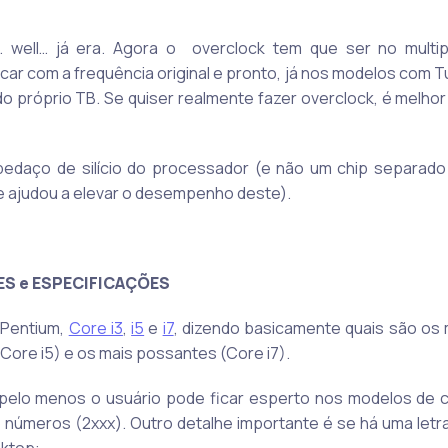
well… já era. Agora o overclock tem que ser no multipl
ar com a frequência original e pronto, já nos modelos com T
do próprio TB. Se quiser realmente fazer overclock, é melhor
pedaço de silício do processador (e não um chip separa
e ajudou a elevar o desempenho deste).
S e ESPECIFICAÇÕES
 Pentium,
Core i3
,
i5
e
i7
, dizendo basicamente quais são os
Core i5) e os mais possantes (Core i7).
 pelo menos o usuário pode ficar esperto nos modelos de ca
 números (2xxx). Outro detalhe importante é se há uma letra