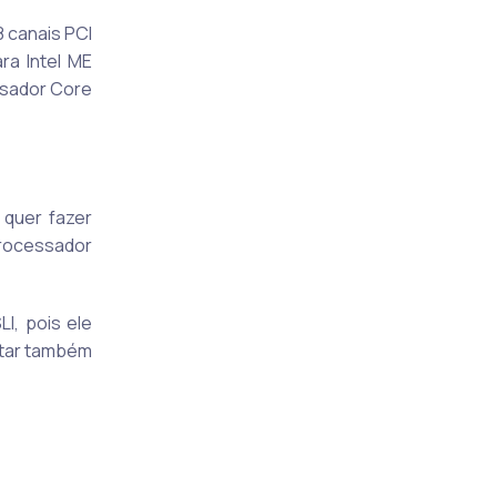
8 canais PCI
ra Intel ME
ssador Core
 quer fazer
processador
I, pois ele
ortar também