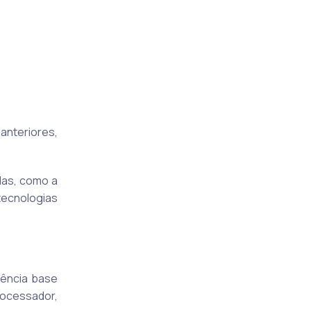
anteriores,
das, como a
tecnologias
uência base
rocessador,