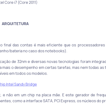
ARQUITETURA
 no final das contas é mais eficiente que os processadores 
nho/bateria no caso dos notebooks).
ricação de 32nm e diversas novas tecnologias foram integra
da mais o desempenho em certas tarefas, mas nem todas as 
oníveis em todos os modelos.
t, e não em um chip na placa mãe. E este gerador de freq
ntes, como a interface SATA, PCI Express, os núcleos do p