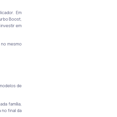
icador. Em
urbo Boost,
 investir em
do no mesmo
 modelos de
da família,
 no final da