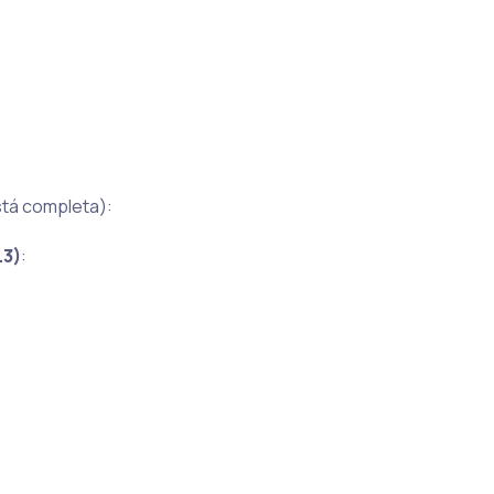
stá completa):
L3)
: