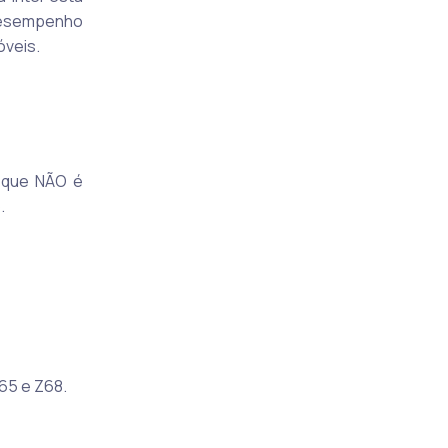
 desempenho
óveis.
, que NÃO é
.
65 e Z68.