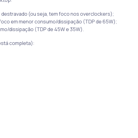
sktop:
r destravado (ou seja, tem foco nos overclockers);
 foco em menor consumo/dissipação (TDP de 65W);
umo/dissipação (TDP de 45W e 35W).
está completa):