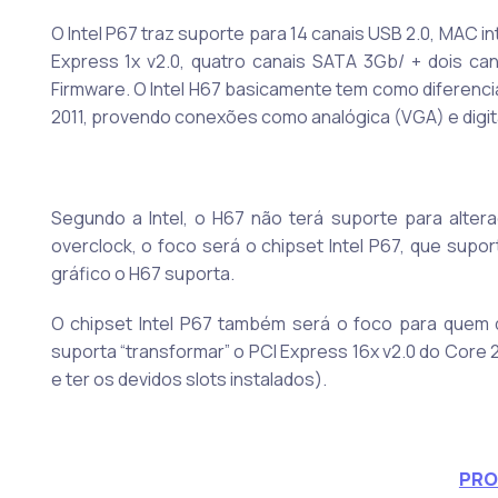
O Intel P67 traz suporte para 14 canais USB 2.0, MAC int
Express 1x v2.0, quatro canais SATA 3Gb/ + dois c
Firmware. O Intel H67 basicamente tem como diferenc
2011, provendo conexões como analógica (VGA) e digita
Segundo a Intel, o H67 não terá suporte para alter
overclock, o foco será o chipset Intel P67, que sup
gráfico o H67 suporta.
O chipset Intel P67 também será o foco para quem qu
suporta “transformar” o PCI Express 16x v2.0 do Core 
e ter os devidos slots instalados).
PRO