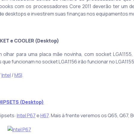
notebooks com os processadores Core 2011 deverão ter um
 de desktops e investirem suas finanças nos equipamentos m
KET e COOLER (Desktop)
m olhar para uma placa mãe novinha, com socket LGA1155
 que funcionam no socket LGA1156 irão funcionar no LGA1155
/
Intel
/
MSI
.
HIPSETS (Desktop)
ipsets:
Intel P67
e
H67
. Mais à frente veremos os Q65, Q67, B