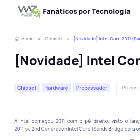
Fanáticos por Tecnologia
Skip to navigation
Skip to content
Home
Chipset
[Novidade] Intel Core 2011 (Sa
[Novidade] Intel Co
Chipset
Hardware
Processador
16 anos 
A Intel começou 2011 com o pé direito, visto o l
2011
ou 2nd Generation Intel Core (Sandy Bridge para os