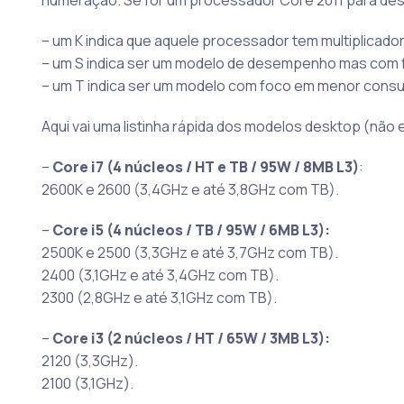
numeração. Se for um processador Core 2011 para de
– um K indica que aquele processador tem multiplicado
– um S indica ser um modelo de desempenho mas com
– um T indica ser um modelo com foco em menor cons
Aqui vai uma listinha rápida dos modelos desktop (não 
–
Core i7 (4 núcleos / HT e TB / 95W / 8MB L3)
:
2600K e 2600 (3,4GHz e até 3,8GHz com TB).
–
Core i5 (4 núcleos / TB / 95W / 6MB L3):
2500K e 2500 (3,3GHz e até 3,7GHz com TB).
2400 (3,1GHz e até 3,4GHz com TB).
2300 (2,8GHz e até 3,1GHz com TB).
–
Core i3 (2 núcleos / HT / 65W / 3MB L3):
2120 (3,3GHz).
2100 (3,1GHz).