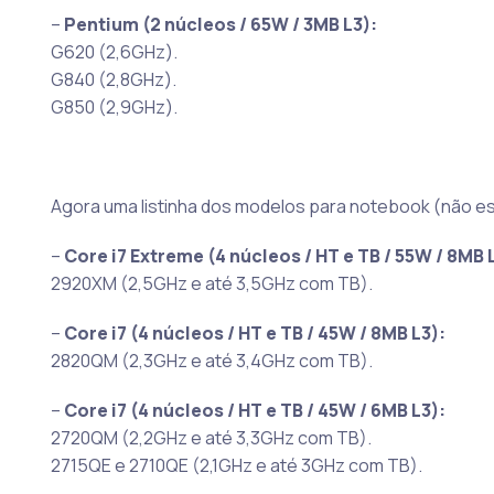
–
Pentium (2 núcleos / 65W / 3MB L3):
G620 (2,6GHz).
G840 (2,8GHz).
G850 (2,9GHz).
Agora uma listinha dos modelos para notebook (não e
–
Core i7 Extreme (4 núcleos / HT e TB / 55W / 8MB 
2920XM (2,5GHz e até 3,5GHz com TB).
–
Core i7 (4 núcleos / HT e TB / 45W / 8MB L3):
2820QM (2,3GHz e até 3,4GHz com TB).
–
Core i7 (4 núcleos / HT e TB / 45W / 6MB L3):
2720QM (2,2GHz e até 3,3GHz com TB).
2715QE e 2710QE (2,1GHz e até 3GHz com TB).