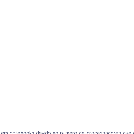
co em notebooks devido ao número de processadores que a