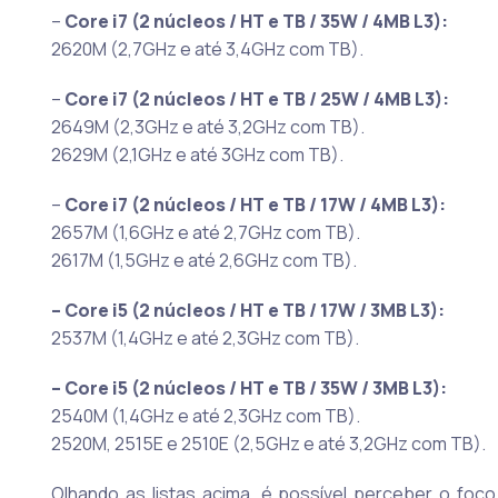
–
Core i7 (2 núcleos / HT e TB / 35W / 4MB L3):
2620M (2,7GHz e até 3,4GHz com TB).
–
Core i7 (2 núcleos / HT e TB / 25W / 4MB L3):
2649M (2,3GHz e até 3,2GHz com TB).
2629M (2,1GHz e até 3GHz com TB).
–
Core i7 (2 núcleos / HT e TB / 17W / 4MB L3):
2657M (1,6GHz e até 2,7GHz com TB).
2617M (1,5GHz e até 2,6GHz com TB).
– Core i5 (2 núcleos / HT e TB / 17W / 3MB L3):
2537M (1,4GHz e até 2,3GHz com TB).
– Core i5 (2 núcleos / HT e TB / 35W / 3MB L3):
2540M (1,4GHz e até 2,3GHz com TB).
2520M, 2515E e 2510E (2,5GHz e até 3,2GHz com TB).
Olhando as listas acima, é possível perceber o fo