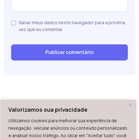
Salvar meus dados neste navegador para a próxima
vez que eu comentar.
Valorizamos sua privacidade
Utilizamos cookies para melhorar sua experiência de
WAZ - Av. do Contorno 2939, lojas 1 a 7, Belo Horizonte, MG -
navegação, veicular anúncios ou conteúdo personalizado
Brasil. CEP: 30.110-013
e analisar nosso tráfego. Ao clicar em "Aceitar tudo", você
Telefone: +55 (31) 2126-6666 | CNPJ: 06.036.939/0001-92