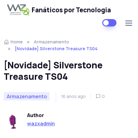
Fanáticos por Tecnologia
Skip to navigation
Skip to content
Home
Armazenamento
[Novidade] Silverstone Treasure TS04
[Novidade] Silverstone
Treasure TS04
Armazenamento
16 anos ago
0
Author
wazxadmin