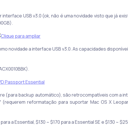
 interface USB v3.0 (ok, não é uma novidade visto que já exis
00GB).
como novidade a interface USB v3.0. As capacidades disponíve
BACX0010BBK).
e (para backup automático), são retrocompatíveis com a in
 7 (requerem reformatação para suportar Mac OS X Leopa
para a Essential, $130 ~ $170 para a Essential SE e $130 ~ $2