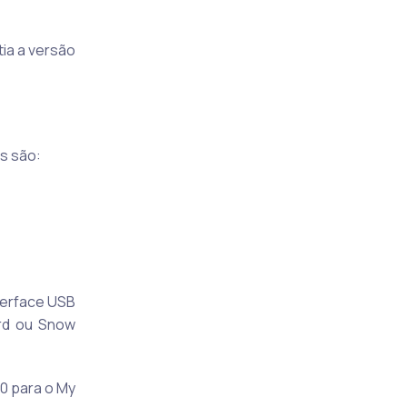
tia a versão
is são:
terface USB
rd ou Snow
50 para o My