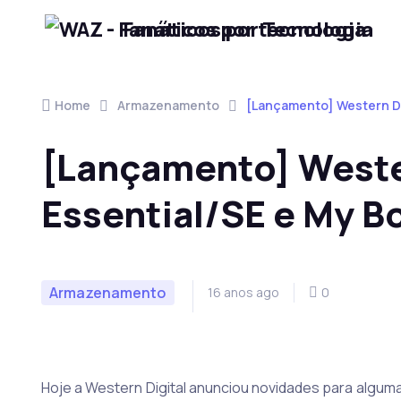
Fanáticos por Tecnologia
Skip to navigation
Skip to content
Home
Armazenamento
[Lançamento] Western Dig
[Lançamento] Weste
Essential/SE e My B
Armazenamento
16 anos ago
0
Hoje a Western Digital anunciou novidades para alguma