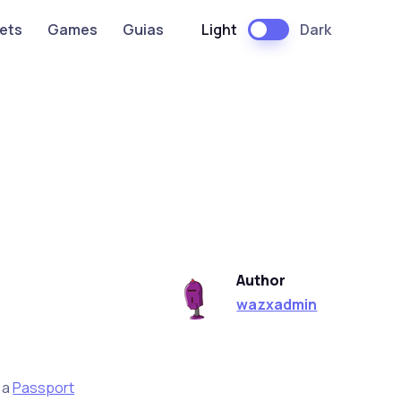
Light
Dark
ets
Games
Guias
Author
wazxadmin
, a
Passport