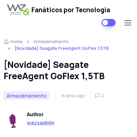
Fanáticos por Tecnologia
Skip to navigation
Skip to content
Home
Armazenamento
[Novidade] Seagate FreeAgent GoFlex 1,5TB
[Novidade] Seagate
FreeAgent GoFlex 1,5TB
Armazenamento
16 anos ago
2
Author
wazxadmin