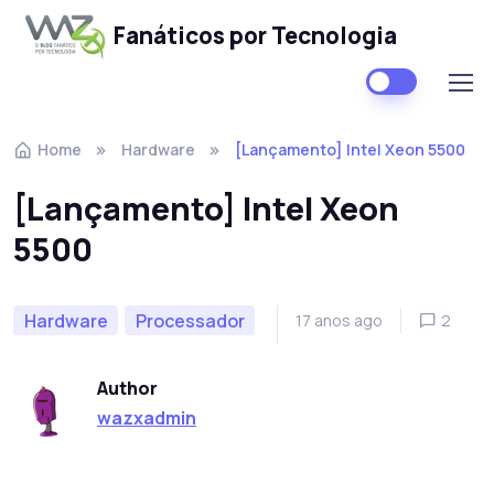
Fanáticos por Tecnologia
Skip to navigation
Skip to content
Home
Hardware
[Lançamento] Intel Xeon 5500
[Lançamento] Intel Xeon
5500
Hardware
Processador
17 anos ago
2
Author
wazxadmin