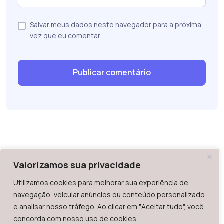
Salvar meus dados neste navegador para a próxima
vez que eu comentar.
Valorizamos sua privacidade
Utilizamos cookies para melhorar sua experiência de
WAZ - Av. do Contorno 2939, lojas 1 a 7, Belo Horizonte, MG -
navegação, veicular anúncios ou conteúdo personalizado
Brasil. CEP: 30.110-013
e analisar nosso tráfego. Ao clicar em "Aceitar tudo", você
Telefone: +55 (31) 2126-6666 | CNPJ: 06.036.939/0001-92
concorda com nosso uso de cookies.
2023.