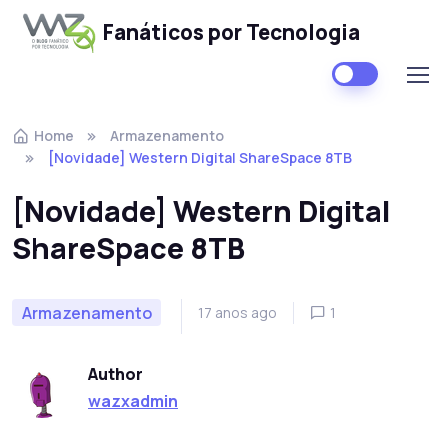
Fanáticos por Tecnologia
Skip to navigation
Skip to content
Home
Armazenamento
[Novidade] Western Digital ShareSpace 8TB
[Novidade] Western Digital
ShareSpace 8TB
Armazenamento
17 anos ago
1
Author
wazxadmin