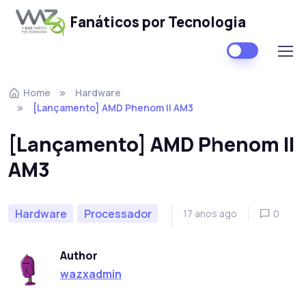
Fanáticos por Tecnologia
Skip to navigation
Skip to content
Home
Hardware
[Lançamento] AMD Phenom II AM3
[Lançamento] AMD Phenom II
AM3
Hardware
Processador
17 anos ago
0
Author
wazxadmin