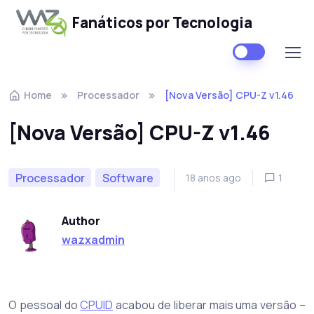
Fanáticos por Tecnologia
Skip to navigation
Skip to content
Home
Processador
[Nova Versão] CPU-Z v1.46
[Nova Versão] CPU-Z v1.46
Processador
Software
18 anos ago
1
Author
wazxadmin
O pessoal do
CPUID
acabou de liberar mais uma versão –