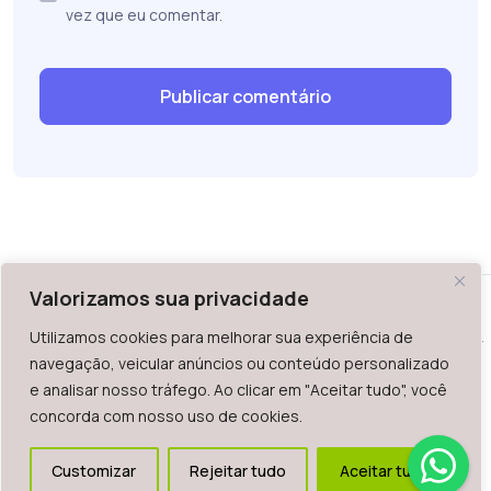
vez que eu comentar.
Valorizamos sua privacidade
Utilizamos cookies para melhorar sua experiência de
WAZ - Av. do Contorno 2939, lojas 1 a 7, Belo Horizonte, MG -
navegação, veicular anúncios ou conteúdo personalizado
Brasil. CEP: 30.110-013
e analisar nosso tráfego. Ao clicar em "Aceitar tudo", você
Telefone: +55 (31) 2126-6666 | CNPJ: 06.036.939/0001-92
concorda com nosso uso de cookies.
2023.
Todos os direitos reservados. É vetada a reprodução, total
Customizar
Rejeitar tudo
Aceitar tudo
ou parcial deste website.