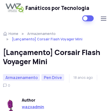
Fanáticos por Tecnologia
Skip to navigation
Skip to content
Home
Armazenamento
[Lançamento] Corsair Flash Voyager Mini
[Lançamento] Corsair Flash
Voyager Mini
Armazenamento
Pen Drive
18 anos ago
0
Author
wazxadmin