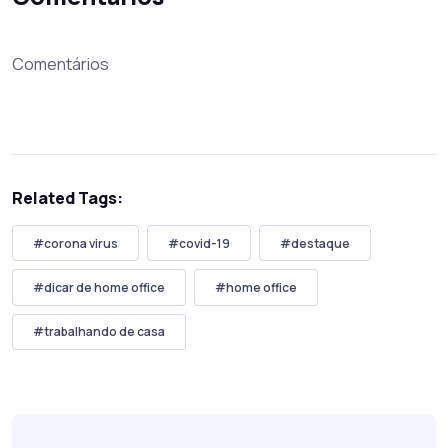
Comentários
Related Tags:
#corona virus
#covid-19
#destaque
#dicar de home office
#home office
#trabalhando de casa