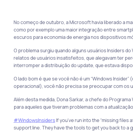
No começo de outubro, a Microsoft havia liberado a ma
como por exemplo uma maior integração entre smartph
escuros para economia de energia nos dispositivos mó
O problema surgiu quando alguns usuários Insiders do
relatos de usuários insatisfeitos, que alegavam ter pe
interromper a distribuição do update, que estava dispon
O lado bom é que se você não é um “Windows Insider”
operacional), você não precisa se preocupar com os 
Além desta medida, Dona Sarkar, a chefe do Programa 
para aqueles que tiveram problemas com a atualizaçã
#WindowsInsiders
If you’ve run into the “missing files
support line. They have the tools to get you back to a g