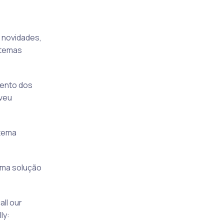
 novidades,
 temas
mento dos
lveu
stema
uma solução
all our
ly: