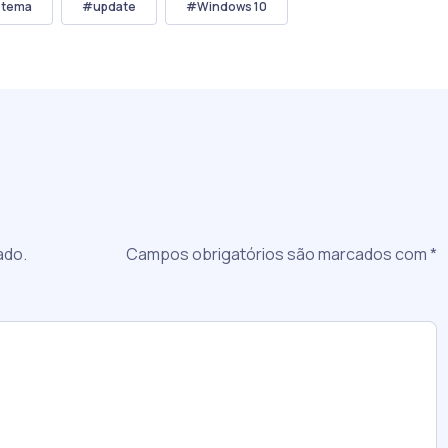
stema
#update
#Windows 10
a
ado.
Campos obrigatórios são marcados com
*