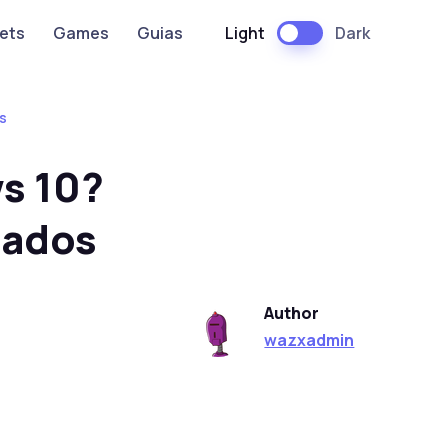
Light
Dark
ets
Games
Guias
s
s 10?
tados
Author
wazxadmin