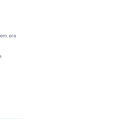
gem, era
e