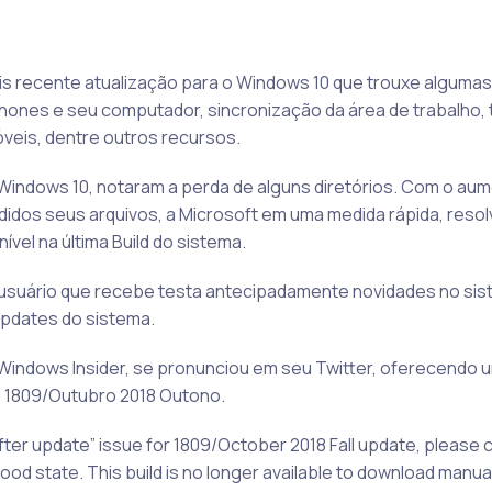
is recente atualização para o Windows 10 que trouxe algumas
ones e seu computador, sincronização da área de trabalho,
veis, dentre outros recursos.
 Windows 10, notaram a perda de alguns diretórios. Com o au
rdidos seus arquivos, a Microsoft em uma medida rápida, reso
ível na última Build do sistema.
 (usuário que recebe testa antecipadamente novidades no si
updates do sistema.
Windows Insider, se pronunciou em seu Twitter, oferecendo 
o 1809/Outubro 2018 Outono.
 after update” issue for 1809/October 2018 Fall update, please c
ood state. This build is no longer available to download manual