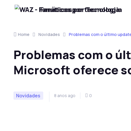
Fanáticos por Tecnologia
Skip to navigation
Skip to content
Home
Novidades
Problemas com o último update
Problemas com o úl
Microsoft oferece s
Novidades
8 anos ago
0