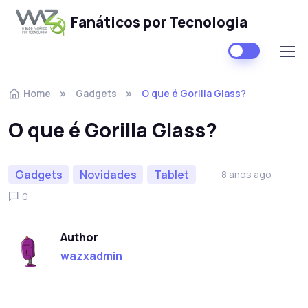
Fanáticos por Tecnologia
Skip to navigation
Skip to content
Home
Gadgets
O que é Gorilla Glass?
O que é Gorilla Glass?
Gadgets
Novidades
Tablet
8 anos ago
0
Author
wazxadmin