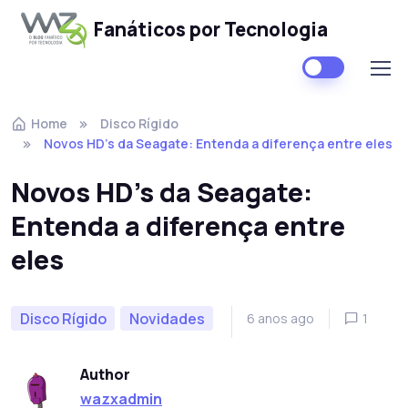
Fanáticos por Tecnologia
Skip to navigation
Skip to content
Home
Disco Rígido
Novos HD’s da Seagate: Entenda a diferença entre eles
Novos HD’s da Seagate:
Entenda a diferença entre
eles
Disco Rígido
Novidades
6 anos ago
1
Author
wazxadmin