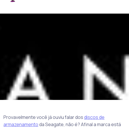
Provavelmente você já ouviu falar dos
discos de
armazenamento
da Seagate, não é? Afinal a marca está