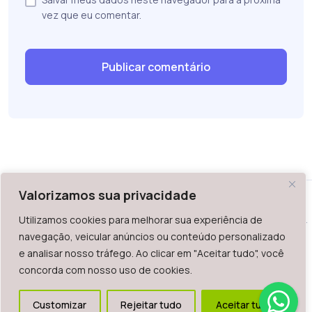
vez que eu comentar.
Valorizamos sua privacidade
Utilizamos cookies para melhorar sua experiência de
WAZ - Av. do Contorno 2939, lojas 1 a 7, Belo Horizonte, MG -
navegação, veicular anúncios ou conteúdo personalizado
Brasil. CEP: 30.110-013
e analisar nosso tráfego. Ao clicar em "Aceitar tudo", você
Telefone: +55 (31) 2126-6666 | CNPJ: 06.036.939/0001-92
concorda com nosso uso de cookies.
2023.
Todos os direitos reservados. É vetada a reprodução, total
Customizar
Rejeitar tudo
Aceitar tudo
ou parcial deste website.