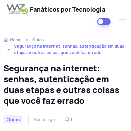
Fanáticos por Tecnologia
Skip to navigation
Skip to content
Home
Guias
Segurança na internet: senhas, autenticação em duas
etapas e outras coisas que você faz errado
Segurança na internet:
senhas, autenticação em
duas etapas e outras coisas
que você faz errado
Guias
9 anos ago
1