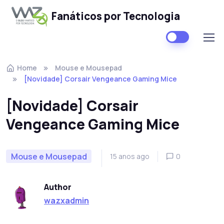
Fanáticos por Tecnologia
Skip to navigation
Skip to content
Home
Mouse e Mousepad
[Novidade] Corsair Vengeance Gaming Mice
[Novidade] Corsair
Vengeance Gaming Mice
Mouse e Mousepad
15 anos ago
0
Author
wazxadmin