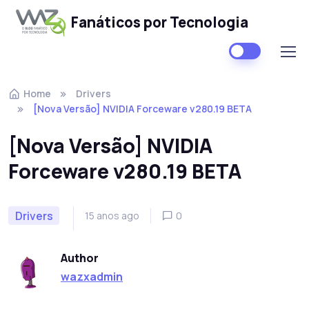
Fanáticos por Tecnologia
Skip to navigation
Skip to content
Home
Drivers
[Nova Versão] NVIDIA Forceware v280.19 BETA
[Nova Versão] NVIDIA
Forceware v280.19 BETA
Drivers
15 anos ago
0
Author
wazxadmin