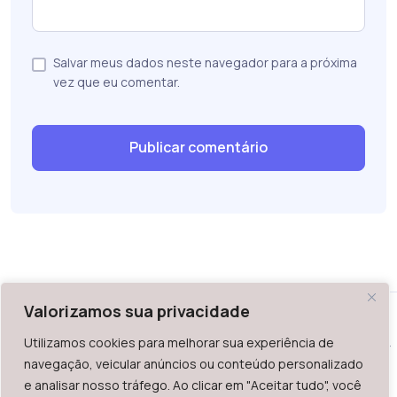
Salvar meus dados neste navegador para a próxima
vez que eu comentar.
Valorizamos sua privacidade
Utilizamos cookies para melhorar sua experiência de
WAZ - Av. do Contorno 2939, lojas 1 a 7, Belo Horizonte, MG -
navegação, veicular anúncios ou conteúdo personalizado
Brasil. CEP: 30.110-013
e analisar nosso tráfego. Ao clicar em "Aceitar tudo", você
Telefone: +55 (31) 2126-6666 | CNPJ: 06.036.939/0001-92