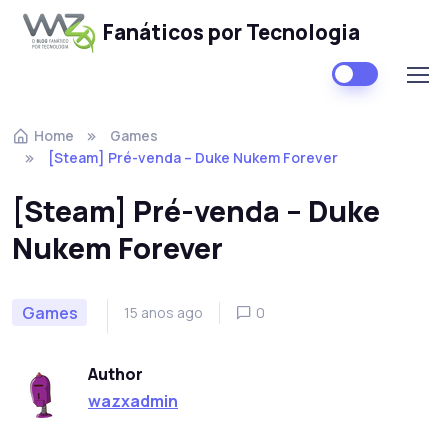
Fanáticos por Tecnologia
Skip to navigation
Skip to content
Home
Games
[Steam] Pré-venda – Duke Nukem Forever
[Steam] Pré-venda – Duke
Nukem Forever
Games
15 anos ago
0
Author
wazxadmin