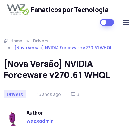
Fanáticos por Tecnologia
Skip to navigation
Skip to content
Home
Drivers
[Nova Versão] NVIDIA Forceware v270.61 WHQL
[Nova Versão] NVIDIA
Forceware v270.61 WHQL
Drivers
15 anos ago
3
Author
wazxadmin