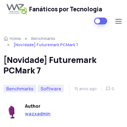
Fanáticos por Tecnologia
Skip to navigation
Skip to content
Home
Benchmarks
[Novidade] Futuremark PCMark 7
[Novidade] Futuremark
PCMark 7
Benchmarks
Software
15 anos ago
0
Author
wazxadmin