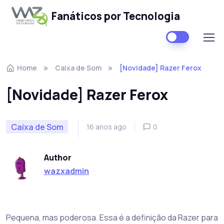
Fanáticos por Tecnologia
Skip to navigation
Skip to content
Home
Caixa de Som
[Novidade] Razer Ferox
[Novidade] Razer Ferox
Caixa de Som
16 anos ago
0
Author
wazxadmin
Pequena, mas poderosa. Essa é a definição da Razer para