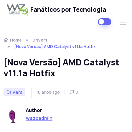
Fanáticos por Tecnologia
Skip to navigation
Skip to content
Home
Drivers
[Nova Versão] AMD Catalyst v11.1a Hotfix
[Nova Versão] AMD Catalyst
v11.1a Hotfix
Drivers
16 anos ago
0
Author
wazxadmin