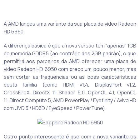
A AMD lançou uma variante da sua placa de vídeo Radeon
HD 6950.
A diferença básica é que a nova versão tem “apenas” 1GB
de memória GDDR5 (ao contrário dos 2GB padrão), o que
permitirá aos parceiros da AMD oferecer uma placa de
vídeo Radeon HD 6950 com preço um pouco menor, mas
sem cortar as frequências ou as boas características
desta família (como HDMI v1.4, DisplayPort v1.2,
CrossFireX, DirectX 11, Shader 5.0, OpenGL 4.1, OpenCL
1.1, Direct Compute 5, AMD PowerPlay / Eyefinity / Avivo HD
com UVD 3 / HD3D / EyeSpeed / PowerTune).
Outro ponto interessante é que com a nova variante os