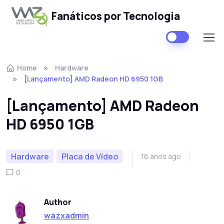
Fanáticos por Tecnologia
Skip to navigation
Skip to content
Home
Hardware
[Lançamento] AMD Radeon HD 6950 1GB
[Lançamento] AMD Radeon
HD 6950 1GB
Hardware
Placa de Vídeo
16 anos ago
0
Author
wazxadmin