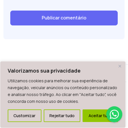
Valorizamos sua privacidade
Utilizamos cookies para melhorar sua experiência de
WAZ - Av. do Contorno 2939, lojas 1 a 7, Belo Horizonte, MG -
navegação, veicular anúncios ou conteúdo personalizado
Brasil. CEP: 30.110-013
e analisar nosso tráfego. Ao clicar em "Aceitar tudo", você
Telefone: +55 (31) 2126-6666 | CNPJ: 06.036.939/0001-92
concorda com nosso uso de cookies.
2023.
Todos os direitos reservados. É vetada a reprodução, total
Customizar
Rejeitar tudo
Aceitar tudo
ou parcial deste website.