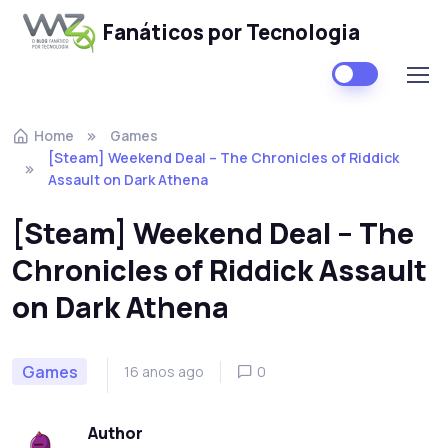
Fanáticos por Tecnologia
Skip to navigation
Skip to content
Home
Games
[Steam] Weekend Deal – The Chronicles of Riddick
Assault on Dark Athena
[Steam] Weekend Deal – The
Chronicles of Riddick Assault
on Dark Athena
Games
16 anos ago
0
Author